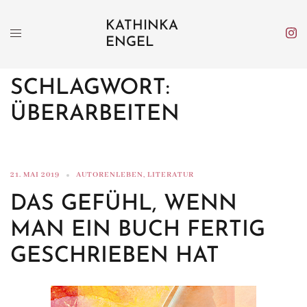
Zum
KATHINKA
Inhalt
ENGEL
springen
SCHLAGWORT:
ÜBERARBEITEN
21. MAI 2019
AUTORENLEBEN
,
LITERATUR
DAS GEFÜHL, WENN
MAN EIN BUCH FERTIG
GESCHRIEBEN HAT