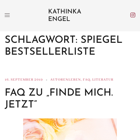
Zum
KATHINKA
Inhalt
ENGEL
springen
SCHLAGWORT:
SPIEGEL
BESTSELLERLISTE
16. SEPTEMBER 2019
AUTORENLEBEN
,
FAQ
,
LITERATUR
FAQ ZU „FINDE MICH.
JETZT“