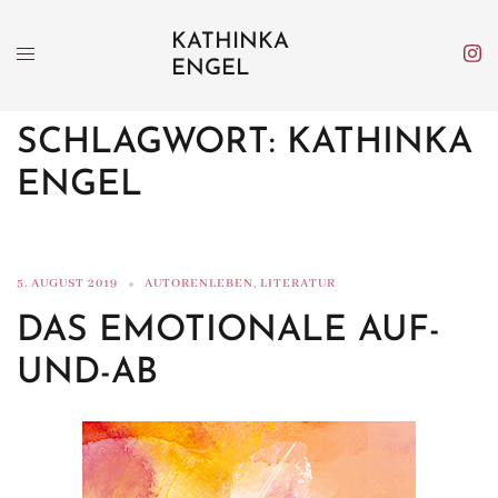
Zum
KATHINKA
Inhalt
ENGEL
springen
SCHLAGWORT:
KATHINKA
ENGEL
5. AUGUST 2019
AUTORENLEBEN
,
LITERATUR
DAS EMOTIONALE AUF-
UND-AB